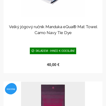
Velký jógový ručník Manduka eQua® Mat Towel
Camo Navy Tie Dye
SKLADEM - IHNED K ODESLÁNÍ
40,00 €
novinka