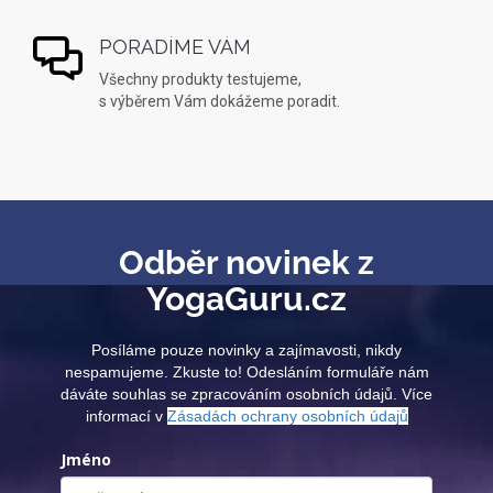
PORADÍME VÁM
Všechny produkty testujeme,
s výběrem Vám dokážeme poradit.
Odběr novinek z
YogaGuru.cz
Posíláme pouze novinky a zajímavosti, nikdy
nespamujeme. Zkuste to! Odesláním formuláře nám
dáváte souhlas se zpracováním osobních údajů. Více
informací v
Zásadách ochrany osobních údajů
Jméno