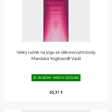
Velký ručník na jógu se silikonovými body
Manduka Yogitoes® Vault
SKLADEM - IHNED K ODESLÁNÍ
65,31 €