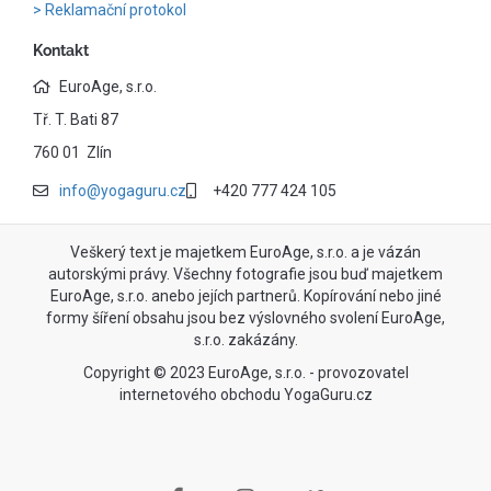
Reklamační protokol
Kontakt
EuroAge, s.r.o.
Tř. T. Bati 87
760 01 Zlín
info@yogaguru.cz
+420 777 424 105
Veškerý text je majetkem EuroAge, s.r.o. a je vázán
autorskými právy. Všechny fotografie jsou buď majetkem
EuroAge, s.r.o. anebo jejích partnerů. Kopírování nebo jiné
formy šíření obsahu jsou bez výslovného svolení EuroAge,
s.r.o. zakázány.
Copyright © 2023 EuroAge, s.r.o. - provozovatel
internetového obchodu YogaGuru.cz