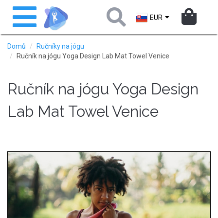
Přejít
Toggle
k
navigation
EUR
hlavnímu
obsahu
Domů
Ručníky na jógu
Ručník na jógu Yoga Design Lab Mat Towel Venice
Ručník na jógu Yoga Design
Lab Mat Towel Venice