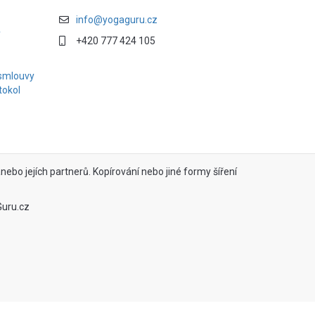
info@yogaguru.cz
y
+420 777 424 105
smlouvy
tokol
ebo jejích partnerů. Kopírování nebo jiné formy šíření
Guru.cz