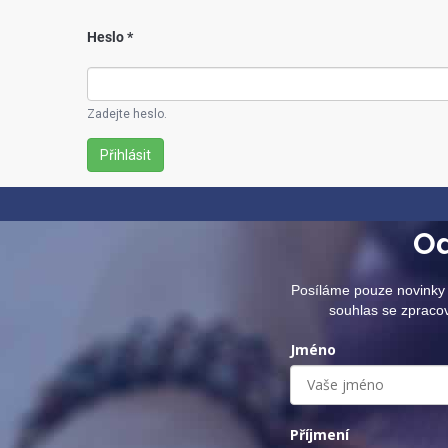
Heslo
*
Zadejte heslo.
Přihlásit
Od
Posíláme pouze novinky 
souhlas se zpraco
Jméno
Příjmení