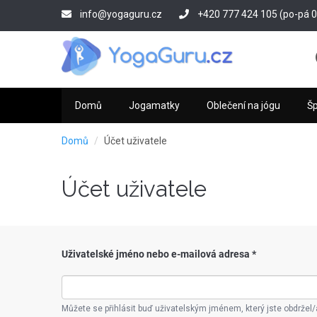
Přejít
info@yogaguru.cz
+420 777 424 105 (po-pá 09
k
hlavnímu
obsahu
Domů
Jogamatky
Oblečení na jógu
Š
Domů
Účet uživatele
Účet uživatele
Uživatelské jméno nebo e-mailová adresa
*
Můžete se přihlásit buď uživatelským jménem, který jste obdržel/