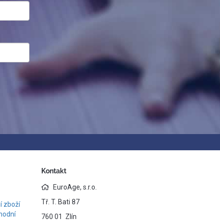
Kontakt
EuroAge, s.r.o.
Tř. T. Bati 87
 zboží
hodní
760 01 Zlín