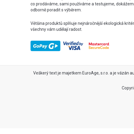
co prodáváme, sami používáme a testujeme, dokážem
odborně poradit s výběrem.
Většina produktů splňuje nejnáročnější ekologická krité
všechny vám udělají radost.
Veškerý text je majetkem EuroAge, s.r.o. a je vázán a
Copyri