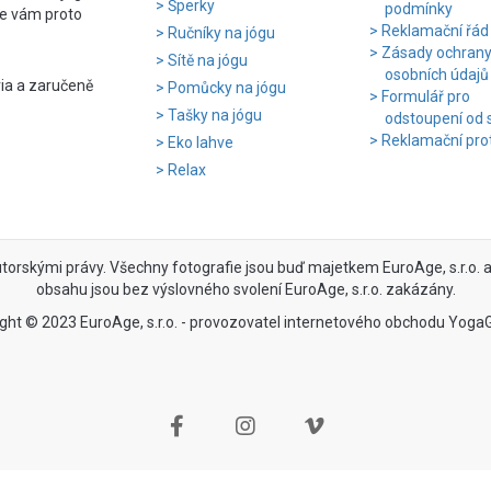
Šperky
podmínky
e vám proto
Reklamační řád
Ručníky na jógu
Zásady ochran
Sítě na jógu
osobních údajů
ria a zaručeně
Pomůcky na jógu
Formulář pro
Tašky na jógu
odstoupení od 
Reklamační pro
Eko lahve
Relax
utorskými právy. Všechny fotografie jsou buď majetkem EuroAge, s.r.o. an
obsahu jsou bez výslovného svolení EuroAge, s.r.o. zakázány.
ght © 2023 EuroAge, s.r.o. - provozovatel internetového obchodu Yoga