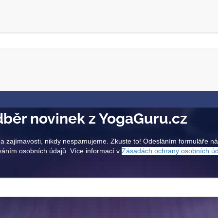
běr novinek z YogaGuru.cz
a zajímavosti, nikdy nespamujeme. Zkuste to! Odesláním formuláře n
váním osobních údajů. Více informací v
Zásadách ochrany osobních ú