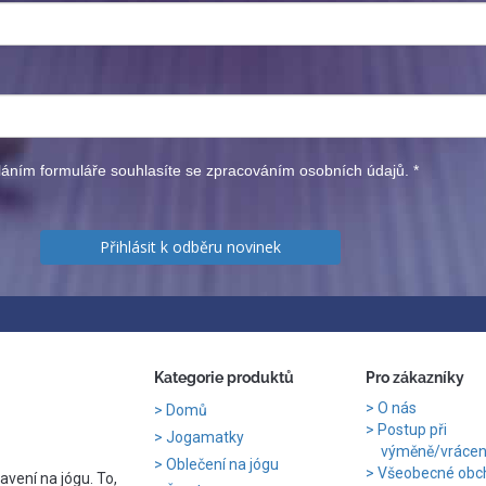
áním formuláře souhlasíte se zpracováním osobních údajů.
*
Přihlásit k odběru novinek
Kategorie produktů
Pro zákazníky
O nás
Domů
Postup při
Jogamatky
výměně/vrácení
Oblečení na jógu
Všeobecné obc
avení na jógu. To,