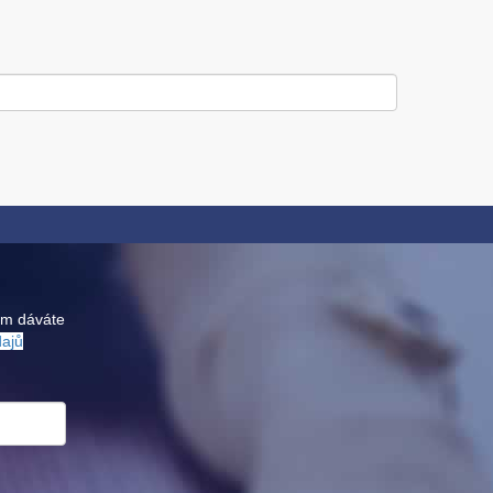
ám dáváte
dajů