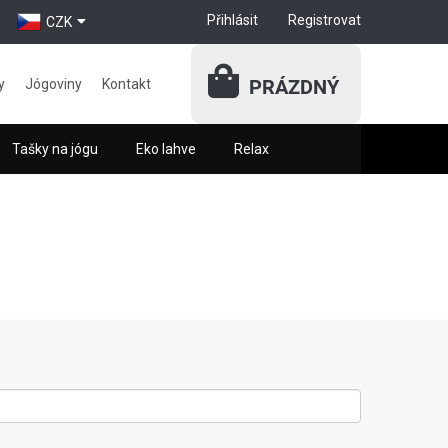
Přihlásit
Registrovat
CZK
PRÁZDNÝ
y
Jógoviny
Kontakt
Tašky na jógu
Eko lahve
Relax