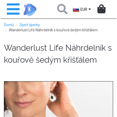
Přejít
Toggle
k
navigation
EUR
hlavnímu
obsahu
Domů
Spirit šperky
Wanderlust Life Náhrdelník s kouřově šedým křišťálem
Wanderlust Life Náhrdelník s
kouřově šedým křišťálem