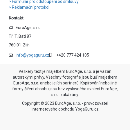
Formulář pro odstoupení od smlouvy
Reklamační protokol
Kontakt
EuroAge, s.r.o.
Tř. T. Bati 87
760 01 Zlín
info@yogaguru.cz
+420 777 424 105
Veškerý text je majetkem EuroAge, s.r.o. a je vázán
autorskými právy. Všechny fotografie jsou buď majetkem
EuroAge, s.r.o. anebo jejích partnerů. Kopírování nebo jiné
formy šíření obsahu jsou bez výslovného svolení EuroAge,
s.r.o. zakázány.
Copyright © 2023 EuroAge, s.r.o. - provozovatel
internetového obchodu YogaGuru.cz