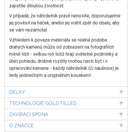
zajistíte dlouhou životnost.
V případě, že náhrdelník právě nenosíte, doporučujeme
jej pověsit na háček, anebo jej vrátit zpět do obalu, aby
se vám nezamotal.
Vzhledem k povaze materiálu se reálná podoba
drahých kamenů může od zobrazení na fotografiích
mírně lišit - velkou roli totiž hrají světelné podmínky a
úhel pohledu, drobné rozdíly mohou navíc být i v
opracování kamene - každý náhrdelník (či náušnice) je
tedy jedinečným a originálním kouskem!
DÉLKY
TECHNOLOGIE GOLD FILLED
ZAVÍRACÍ SPONA
O ZNAČCE