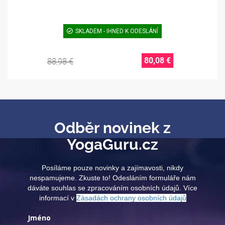
SKLADEM - IHNED K ODESLÁNÍ
80,08 €
88,98 €
Odběr novinek z
YogaGuru.cz
Posíláme pouze novinky a zajímavosti, nikdy
nespamujeme. Zkuste to! Odesláním formuláře nám
dáváte souhlas se zpracováním osobních údajů. Více
informací v
Zásadách ochrany osobních údajů
Jméno