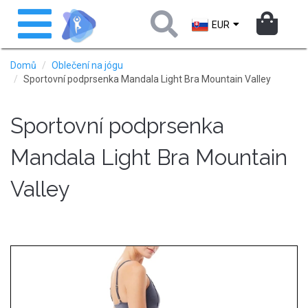
Přejít
Toggle
k
navigation
EUR
hlavnímu
obsahu
Domů
Oblečení na jógu
Sportovní podprsenka Mandala Light Bra Mountain Valley
Sportovní podprsenka
Mandala Light Bra Mountain
Valley