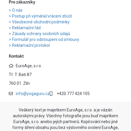
Pro zákazníky
O nás
Postup při výměně/vrácení zboží
Všeobecné obchodní podmínky
Reklamační řád
Zásady ochrany osobních údajů
Formulář pro odstoupení od smlouvy
Reklamační protokol
Kontakt
EuroAge, s.r.o.
Tř. T. Bati 87
760 01 Zlín
info@yogaguru.cz
+420 777 424 105
Veškerý text je majetkem EuroAge, s.r.o. a je vázán
autorskými právy. Všechny fotografie jsou buď majetkem
EuroAge, s.r.o. anebo jejích partnerů. Kopírování nebo jiné
formy šíření obsahu jsou bez výslovného svolení EuroAge,