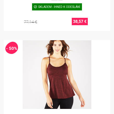
SKLADEM - IHNED K ODESLÁNÍ
38,57 €
77,14 €
- 50%