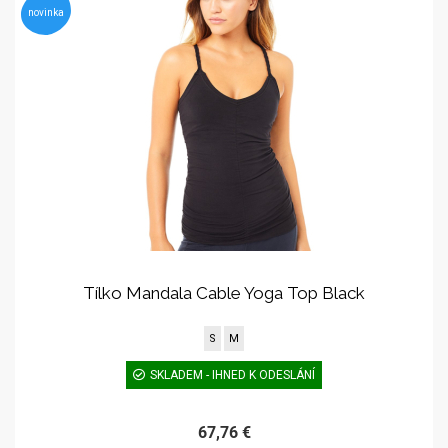
novinka
Tílko Mandala Cable Yoga Top Black
S
M
SKLADEM - IHNED K ODESLÁNÍ
67,76 €