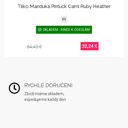
Tílko Manduka Pintuck Cami Ruby Heather
XS
SKLADEM - IHNED K ODESLÁNÍ
32,24 €
64,49 €
RYCHLÉ DORUČENÍ
Zboží máme skladem,
expedujeme každý den