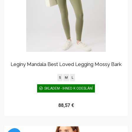
Legíny Mandala Best Loved Legging Mossy Bark
S
M
L
SKLADEM - IHNED K ODESLÁNÍ
88,57 €