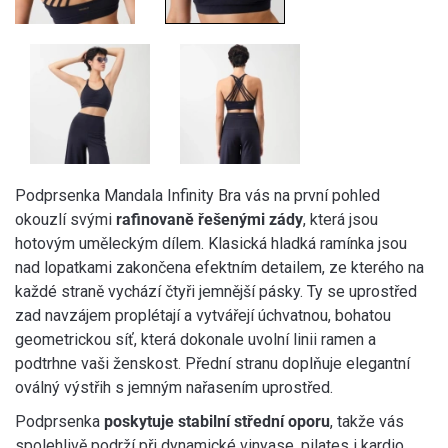
Podprsenka Mandala Infinity Bra vás na první pohled
okouzlí svými
rafinovaně řešenými zády
, která jsou
hotovým uměleckým dílem. Klasická hladká ramínka jsou
nad lopatkami zakončena efektním detailem, ze kterého na
každé straně vychází čtyři jemnější pásky. Ty se uprostřed
zad navzájem proplétají a vytvářejí úchvatnou, bohatou
geometrickou síť, která dokonale uvolní linii ramen a
podtrhne vaši ženskost. Přední stranu doplňuje elegantní
oválný výstřih s jemným nařasením uprostřed.
Podprsenka
poskytuje stabilní střední oporu
, takže vás
spolehlivě podrží při dynamické vinyase, pilates i kardio