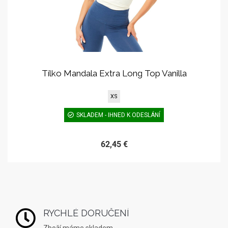
Tílko Mandala Extra Long Top Vanilla
XS
SKLADEM - IHNED K ODESLÁNÍ
62,45 €
RYCHLÉ DORUČENÍ
Zboží máme skladem,