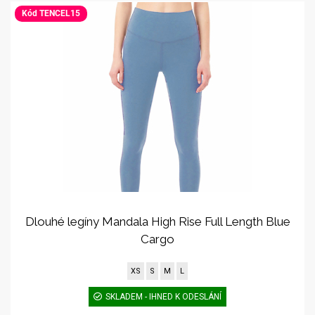
Kód TENCEL15
Dlouhé legíny Mandala High Rise Full Length Blue
Cargo
XS
S
M
L
SKLADEM - IHNED K ODESLÁNÍ