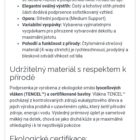
Elegantní oválný výstřih:
Čistý a lichotivý střih přední
části dodává podprsence sofistikovaný vzhled.
Opora:
Střední podpora (Medium Support).
Variabilní vycpávky:
Vybavena vyjímatelnými
vycpávkami pro přirozené vytvarování dekoltu a
maximální jistotu.
Pohodlí a funkčnost z přírody:
Čtyřsměrně strečový
materiál (4-way stretch) je rychleschnoucí, prodyšný a
bleskově odvádí vlhkost od těla.
Udržitelný materiál s respektem k
přírodě
Podprsenka je vyrobena z ekologické směsi
lyocellových
vláken (TENCEL™) a certifikované bavlny
. Vlákna TENCEL™
pocházejí z kontrolovaných zdrojů eukalyptového dřeva a
jejich výroba probíhá v uzavřeném cyklu, který šetří přírodní
zdroje, energii i vodu. Výsledný prémiový úplet je sametově
měkký na dotek, chová se jako druhá kůže a je maximálně
ohleduplný i k té nejcitlivější pokožce.
Ekologické certifikace: