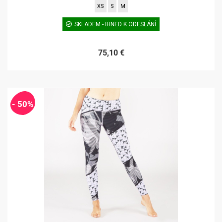
XS
S
M
SKLADEM - IHNED K ODESLÁNÍ
75,10 €
- 50%