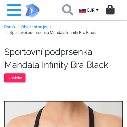
Přejít
Toggle
k
navigation
EUR
hlavnímu
obsahu
Domů
Oblečení na jógu
Sportovní podprsenka Mandala Infinity Bra Black
Sportovní podprsenka
Mandala Infinity Bra Black
Novinka