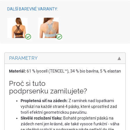
DALŠÍ BAREVNÉ VARIANTY:
PARAMETRY
Materiál:
61 % lyocell (TENCEL™), 34 % bio bavlna, 5 % elastan​
Proč si tuto
podprsenku zamilujete?
Propletená síť na zádech:
Z ramínek nad lopatkami
vychází na každé straně 4 pásky, které uprostřed zad
tvoří efektní geometrickou pavučinu.
Skvělé rozložení tlaku:
Bohaté propletení pásků na
zádech není jen krásné, ale také vysoce funkční - váha
se ideálně rozloží a podprsenka nikde netlačí do šíje.