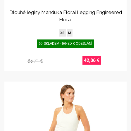
Dlouhé legíny Manduka Floral Legging Engineered
Floral
XS
M
SKLADEM - IHNED K ODESLÁNÍ
42,86 €
85,71 €